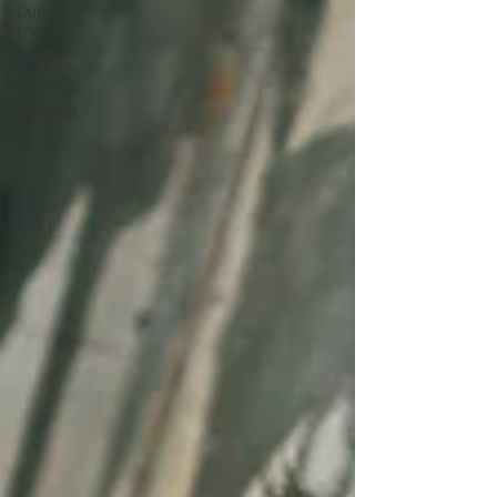
Outport
snap
[Penny
Corner]
我的故事