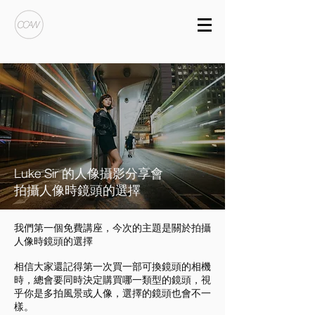
Luke Sir 的人像攝影分享會
拍攝人像時鏡頭的選擇
我們第一個免費講座，今次的主題是關於拍攝
人像時鏡頭的選擇
相信大家還記得第一次買一部可換鏡頭的相機
時，總會要同時決定購買哪一類型的鏡頭，視
乎你是多拍風景或人像，選擇的鏡頭也會不一
樣。